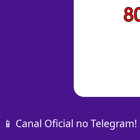
📱 Canal Oficial no Telegram!